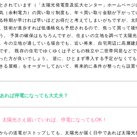
とされています（「太陽光発電普及拡大センター」ホームページ
気（余剰電力）の買い取り制度も、年々買い取り金額が下がって
る時期が早ければ早いほどお得だと考えてしまいがちですが、太
。技術が進歩すれば低価格化も予想されるので、焦って買って後
う。 予算の確保はもちろんですが、住まいの立地を調べて太陽
。今の立地が適している場合でも、近い将来、自宅周辺に高層建
です。 既存の住宅でゆくゆくは子どもの独立や二世帯同居など
った方が良いでしょう。 逆に、ひとまず導入する予定がなくて
きる屋根」をオーダーしておいて、将来的に条件が整ったら設置
あれば停電になっても大丈夫？
太陽光さえ届いていれば、停電になってもOK！
からの送電がストップしても、太陽光が届く日中であれば太陽光