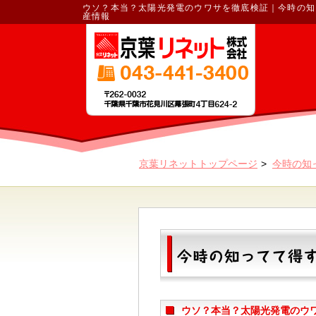
ウソ？本当？太陽光発電のウワサを徹底検証｜今時の知
産情報
京葉リネットトップページ
今時の知
ウソ？本当？太陽光発電のウ